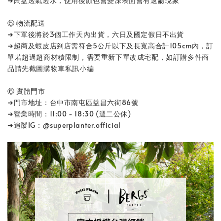
➜陶盆透氣透水，使用後顏色會變深表面會有返鹼現象
⑤ 物流配送
➜下單後將於3個工作天內出貨，六日及國定假日不出貨
➜超商及蝦皮店到店需符合5公斤以下及長寬高合計105cm內，訂
單若超過超商材積限制，需要重新下單改成宅配，如訂購多件商
品請先截圖購物車私訊小編
⑥ 實體門市
➜門市地址：台中市南屯區益昌六街86號
➜營業時間：11:00 - 18:30 (週二公休)
➜追蹤IG：@superplanter.official