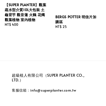
【SUPER PLANTER】觀葉
疏水型介質10L大包裝 土
龜背芋 觀音蓮 火鶴 花燭
BERGS POTTER 明信片加
觀葉植物 室內植物
購區
Regular
NT$ 400
Regular
NT$ 25
price
price
超級植人有限公司（SUPER PLANTER CO.,
LTD.）
客服信箱：info@superplanter.com.tw