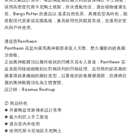
採用高密度托斯卡尼陶土燒製，排水透氣性佳，適合植物健康生
長。Bergs Potter 的產品以 溫柔自然色系、典雅造型為特色，能
搭配現代居家或花園風格，兼具耐用性與觀賞美感，並適用於室
內與戶外使用。
潘提恩Pantheon
Pantheon 花盆向羅馬萬神殿那座直入天際、歷久彌新的經典圓
頂致敬。
正如萬神殿圓頂以幾何格狀的凹槽天花令人著迷，Pantheon 花
盆表面同樣細緻雕刻出對稱排列的凹格紋理。這些簡約卻高雅的
圖案環繞著纖細的圓柱造型，以重複的節奏層層展開，彷彿將壯
麗的萬神殿圓頂化為立體實體。
設計師：Rasmus Rostrup
② 商品特色
✱ 丹麥陶盆世家傳承設計美學
✱ 義大利匠人手工製造
✱ 適合室內外使用
✱ 使用托斯卡尼地區天然陶土