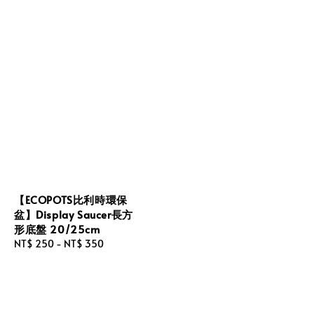
【ECOPOTS比利時環保
盆】Display Saucer長方
形底盤 20/25cm
Regular
NT$ 250
-
NT$ 350
price