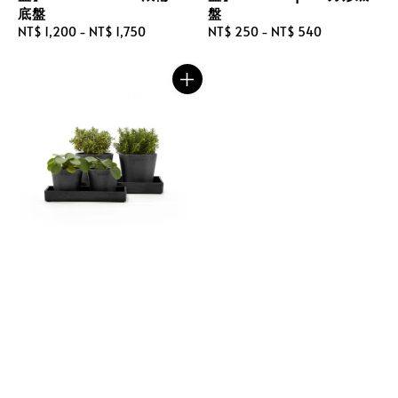
底盤
盤
Regular
NT$ 1,200
-
NT$ 1,750
Regular
NT$ 250
-
NT$ 540
price
price