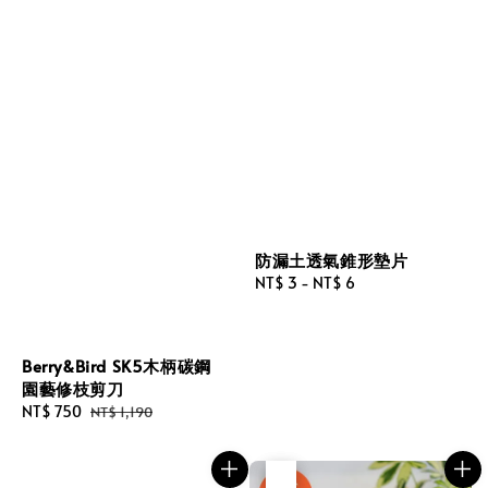
防漏土透氣錐形墊片
Regular
NT$ 3
-
NT$ 6
price
Berry&Bird SK5木柄碳鋼
園藝修枝剪刀
Sale
NT$ 750
Regular
NT$ 1,190
price
price
優惠
售完