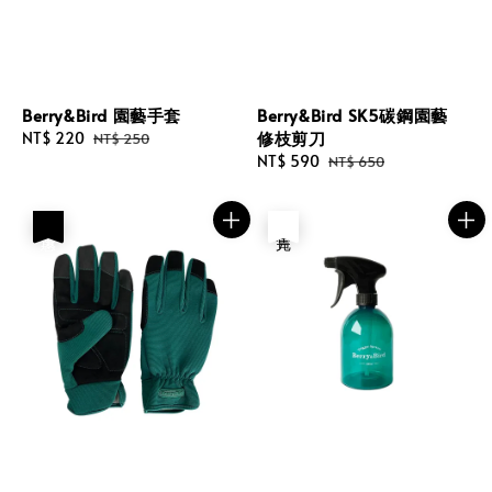
Berry&Bird 園藝手套
Berry&Bird SK5碳鋼園藝
修枝剪刀
Sale
NT$ 220
Regular
NT$ 250
price
price
Sale
NT$ 590
Regular
NT$ 650
price
price
優惠
售完