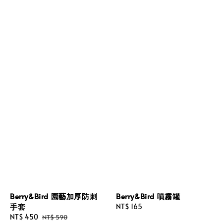
Berry&Bird 園藝加厚防刺
Berry&Bird 噴霧罐
手套
Regular
NT$ 165
Sale
NT$ 450
Regular
price
NT$ 590