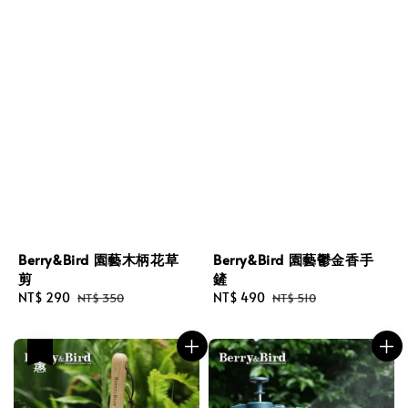
Berry&Bird 園藝木柄花草
Berry&Bird 園藝鬱金香手
剪
鏟
Sale
NT$ 290
Regular
Sale
NT$ 490
Regular
NT$ 350
NT$ 510
price
price
price
price
優惠