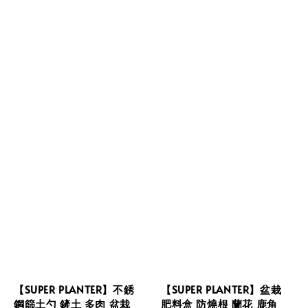
【SUPER PLANTER】不銹
【SUPER PLANTER】盆栽
鋼篩土勺 鏟土 多肉 盆栽
肥料盒 防燒根 蘭花 鹿角