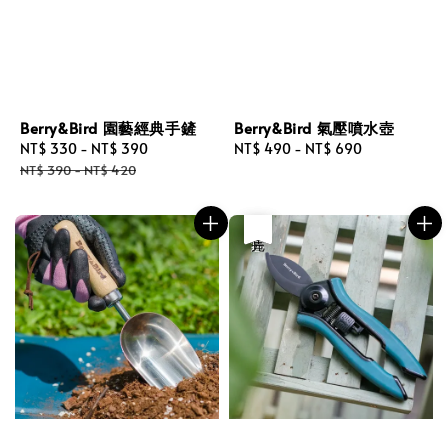
Berry&Bird 園藝經典手鏟
Berry&Bird 氣壓噴水壺
Sale
NT$ 330
-
NT$ 390
Regular
Regular
NT$ 490
-
NT$ 690
price
price
price
NT$ 390
-
NT$ 420
優惠
售完