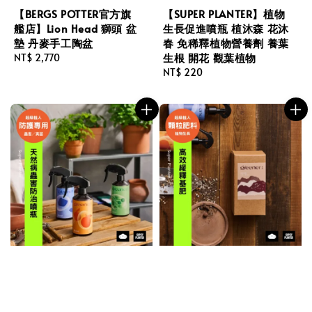
【BERGS POTTER官方旗
【SUPER PLANTER】植物
艦店】Lion Head 獅頭 盆
生長促進噴瓶 植沐森 花沐
墊 丹麥手工陶盆
春 免稀釋植物營養劑 養葉
生根 開花 觀葉植物
Regular
NT$ 2,770
price
Regular
NT$ 220
price