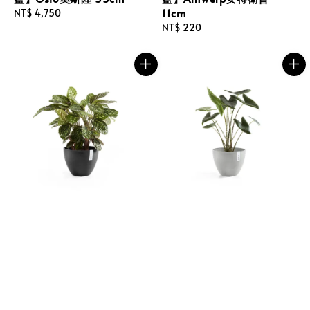
11cm
Regular
NT$ 4,750
price
Regular
NT$ 220
price