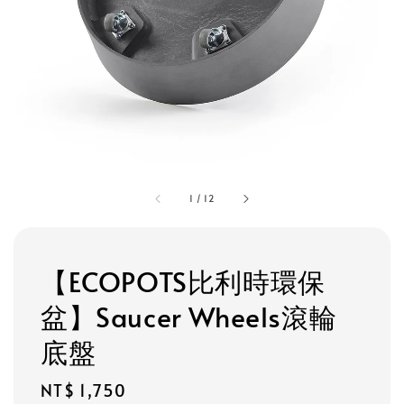
1
/
12
【ECOPOTS比利時環保
盆】Saucer Wheels滾輪
底盤
Regular
NT$ 1,750