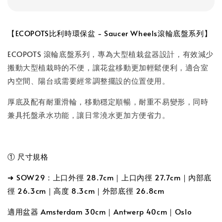
【ECOPOTS比利時環保盆 - Saucer Wheels滾輪底盤系列】
ECOPOTS 滾輪底盤系列，專為大型植栽盆器設計，有效減少
搬動大型植栽時的不便，讓花盆移動更加輕鬆便利，適合室
內空間、陽台或需要經常調整擺設的位置使用。
厚底及配有耐重滑輪，移動穩定順暢，耐重不易變形，同時
兼具托盤承水功能，讓日常澆水更加方便省力。
① 尺寸規格
➜ SOW29：上口外徑 28.7cm｜上口內徑 27.7cm
｜
內部底
徑 26.3cm｜高度 8.3cm｜外部底徑 26.8cm
適用盆器 Amsterdam 30cm
｜Antwerp 40cm
｜Oslo