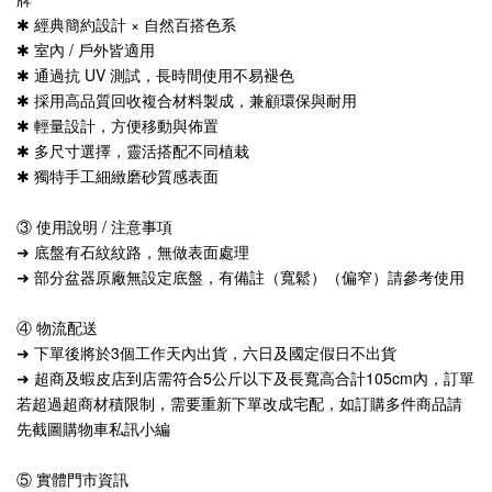
✱ 經典簡約設計 × 自然百搭色系
✱ 室內 / 戶外皆適用
✱ 通過抗 UV 測試，長時間使用不易褪色
✱ 採用高品質回收複合材料製成，兼顧環保與耐用
✱ 輕量設計，方便移動與佈置
✱ 多尺寸選擇，靈活搭配不同植栽
✱ 獨特手工細緻磨砂質感表面
③ 使用說明 / 注意事項
➜ 底盤有石紋紋路，無做表面處理
➜ 部分盆器原廠無設定底盤，有備註（寬鬆）（偏窄）請參考使用
④ 物流配送
➜ 下單後將於3個工作天內出貨，六日及國定假日不出貨
➜ 超商及蝦皮店到店需符合5公斤以下及長寬高合計105cm內，訂單
若超過超商材積限制，需要重新下單改成宅配，如訂購多件商品請
先截圖購物車私訊小編
⑤ 實體門市資訊