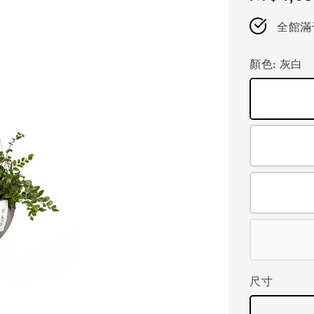
price
全館滿
顏色
: 灰白
尺寸