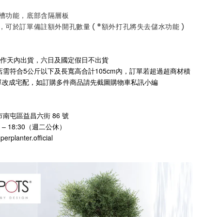
水槽功能，底部含隔層板
，可於訂單備註額外開孔數量 ( *額外打孔將失去儲水功能 )
工作天內出貨，六日及國定假日不出貨
店需符合5公斤以下及長寬高合計105cm內，訂單若超過超商材積
單改成宅配，如訂購多件商品請先截圖購物車私訊小編
南屯區益昌六街 86 號
 – 18:30（週二公休）
rplanter.official