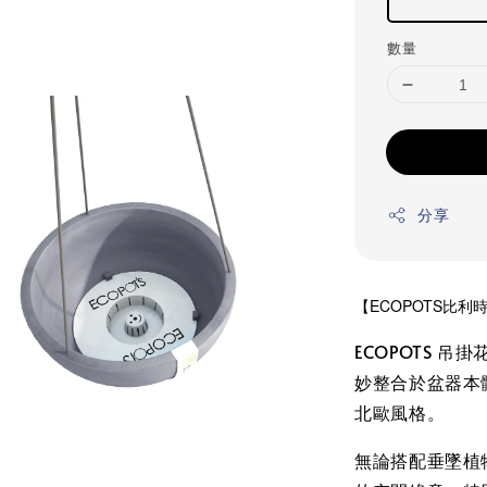
數量
分享
【ECOPOTS比利時
ECOPOTS 
妙整合於盆器本
北歐風格。
無論搭配垂墜植