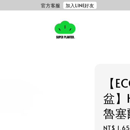
加入LINE好友
官方客服
【E
盆】H
魯塞
Regular
NT$ 1,6