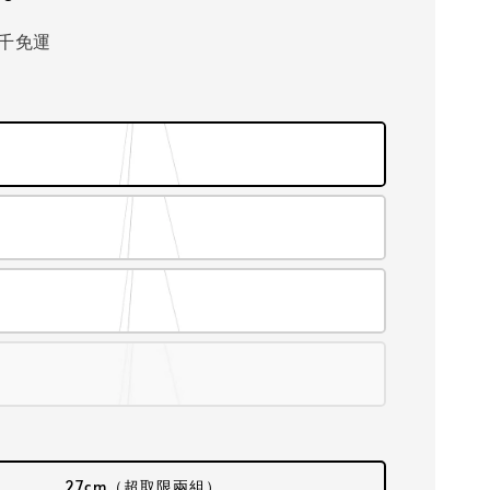
千免運
27cm（超取限兩組）