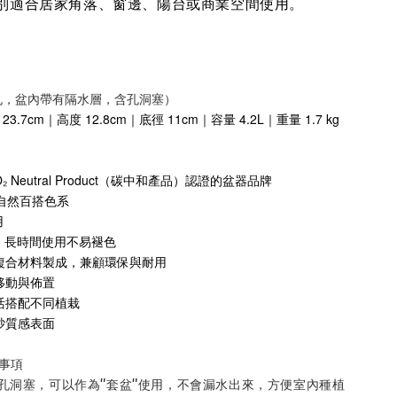
別適合居家角落、窗邊、陽台或商業空間使用。
有底孔，盆內帶有隔水層，含孔洞塞）
23.7cm｜高度 12.8cm｜底徑 11cm｜容量 4.2L
｜重量 1.7 kg
₂ Neutral Product（碳中和產品）認證的盆器品牌
 自然百搭色系
用
試，長時間使用不易褪色
複合材料製成，兼顧環保與耐用
移動與佈置
活搭配不同植栽
砂質感表面
意事項
廠孔洞塞，可以作為"套盆"使用，不會漏水出來，方便室內種植