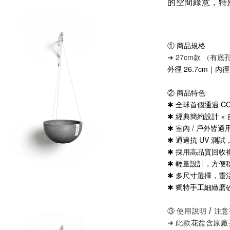
的空間綠意，特
① 商品規格
➜ 27cm款 （
外徑 26.7cm｜內徑 
② 商品特色
✱ 全球首個通過 CO
✱ 經典簡約設計 ×
✱ 室內 / 戶外皆適
✱ 通過抗 UV 測
✱ 採用高品質回收
✱ 輕量設計，方便
✱ 多尺寸選擇，靈
✱ 獨特手工細緻磨
③ 使用說明 / 注
➜ 此款花盆含原