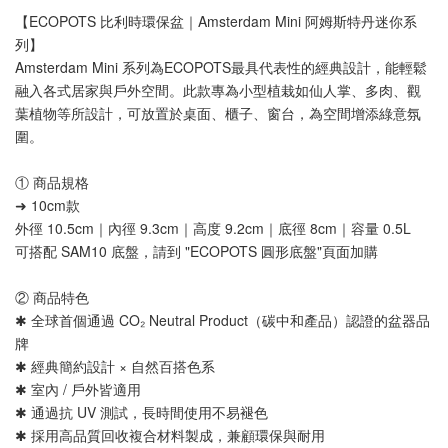
【ECOPOTS 比利時環保盆｜Amsterdam Mini 阿姆斯特丹迷你系
列】
Amsterdam Mini 系列為ECOPOTS最具代表性的經典設計，能輕鬆
融入各式居家與戶外空間。此款專為小型植栽如仙人掌、多肉、觀
葉植物等所設計，可放置於桌面、櫃子、窗台，為空間增添綠意氛
圍。
① 商品規格
➜ 10cm款 
外徑 10.5cm｜內徑 9.3cm｜高度 9.2cm｜底徑 8cm｜容量 0.5L
可搭配 SAM10 底盤，請到 "ECOPOTS 圓形底盤"頁面加購
② 商品特色
✱ 全球首個通過 CO₂ Neutral Product（碳中和產品）認證的盆器品
牌
✱ 經典簡約設計 × 自然百搭色系
✱ 室內 / 戶外皆適用
✱ 通過抗 UV 測試，長時間使用不易褪色
✱ 採用高品質回收複合材料製成，兼顧環保與耐用