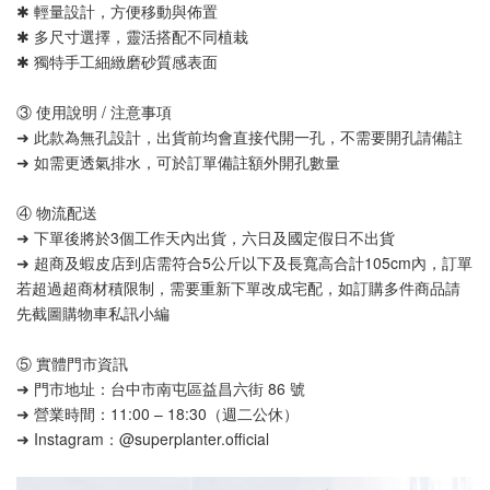
✱ 輕量設計，方便移動與佈置
✱ 多尺寸選擇，靈活搭配不同植栽
✱ 獨特手工細緻磨砂質感表面
③ 使用說明 / 注意事項
➜ 此款為無孔設計，出貨前均會直接代開一孔，不需要開孔請備註
➜ 如需更透氣排水，可於訂單備註額外開孔數量
④ 物流配送
➜ 下單後將於3個工作天內出貨，六日及國定假日不出貨
➜ 超商及蝦皮店到店需符合5公斤以下及長寬高合計105cm內，訂單
若超過超商材積限制，需要重新下單改成宅配，如訂購多件商品請
先截圖購物車私訊小編
⑤ 實體門市資訊
➜ 門市地址：台中市南屯區益昌六街 86 號
➜ 營業時間：11:00 – 18:30（週二公休）
➜ Instagram：@superplanter.official