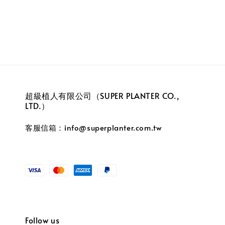
price
超級植人有限公司（SUPER PLANTER CO.,
LTD.）
客服信箱：info@superplanter.com.tw
Follow us