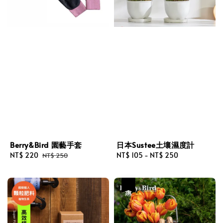
Berry&Bird 園藝手套
日本Sustee土壤濕度計
Sale
NT$ 220
Regular
Regular
NT$ 105
-
NT$ 250
NT$ 250
price
price
price
優惠