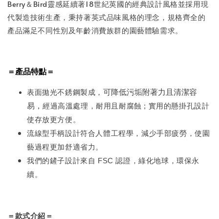
Berry＆Bird靈感延續著18世紀英國的經典設計風格並採用現
代製造技術生產，秉持著英式品味風格的理念，規格齊全的
產品滿足不同性別及年齡消費族群的園藝體驗需求。
＝產品特點＝
表面拋光不銹鋼製成，
可降低污垢附著力且清潔容
易，
經過高溫處理，耐用且耐腐蝕 ; 實用的懸掛孔設計
使存放更方便。
流線型手柄設計符合人體工程學，減少手部疲勞，使園
藝過程更加舒適省力。
我們的鏟子設計來自 FSC 認證，綠化地球，環保永
續。
＝款式介紹＝