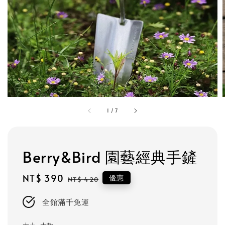
1
/
7
Berry&Bird 園藝經典手鏟
Sale
NT$ 390
Regular
優惠
NT$ 420
price
price
全館滿千免運