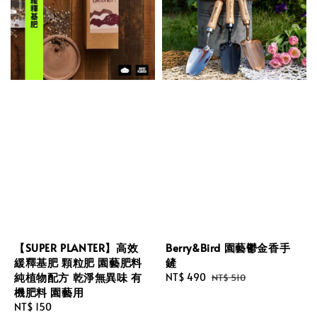
【SUPER PLANTER】高效
Berry&Bird 園藝鬱金香手
緩釋基肥 顆粒肥 園藝肥料
鏟
純植物配方 乾淨無異味 有
Sale
NT$ 490
Regular
NT$ 510
機肥料 園藝用
price
price
Regular
NT$ 150