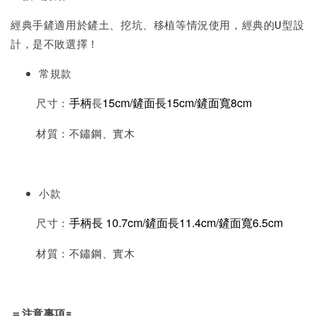
經典手鏟適用於鏟土、挖坑、移植等情況使用，經典的U型設
計，是不敗選擇！
常規款
手柄
15cm/鏟面長15cm/鏟面寬8cm
尺寸：
長
材質：不鏽鋼、實木
小款
手柄長 10.7cm/鏟面長11.4cm/鏟面寬6.5cm
尺寸：
材質：不鏽鋼、實木
＝注意事項=