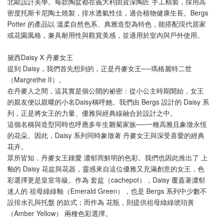
北歐設計美學。每款陶盆都在義大利由資深陶匠 手工精製，採用高
密度托斯卡尼陶土燒製，排水透氣性佳，適合植物健康生長。Bergs 
Potter 的產品以 溫柔自然色系、典雅造型為特色，能搭配現代居家
或花園風格，兼具耐用性與觀賞美感，並適用於室內與戶外使用。 
黛西Daisy X 丹麥女王
提到 Daisy，我們首先想到的，正是丹麥女王──瑪格麗特二世
（Margrethe II）。
在丹麥人之間，這其實是個公開的祕密：從小公主時期開始，女王
的親友便以親暱的小名Daisy稱呼她。我們由 Bergs 設計的 Daisy 系
列，正是將女王的力量、優雅與經典線融合於設計之中。
這個名稱與造型同時也呼應多年生雛菊家族──一種高雅且象徵永恆
的花朵。因此，Daisy 系列同時象徵著 丹麥女王與深受喜愛的經典
花卉。
眾所皆知，丹麥女王鍾愛 濃郁而鮮明的色彩。我們也因此推出了 上
釉的 Daisy 花盆與花器，靈感來自這位優雅又充滿創意的女王，色
彩選擇更是皇室等級。作為 套盆（cachepot），Daisy 覆蓋著濃郁
迷人的 祖母綠綠釉（Emerald Green），也是 Bergs 系列中少數不
設排水孔與托盤 的款式；而作為 花瓶，則提供祖母綠綠琥珀黃
（Amber Yellow） 兩種色彩選擇。