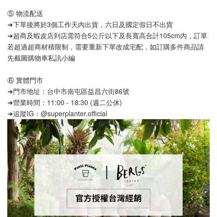
⑤ 物流配送
➜下單後將於3個工作天內出貨，六日及國定假日不出貨
➜超商及蝦皮店到店需符合5公斤以下及長寬高合計105cm內，訂單
若超過超商材積限制，需要重新下單改成宅配，如訂購多件商品請
先截圖購物車私訊小編
⑥ 實體門市
➜門市地址：台中市南屯區益昌六街86號
➜營業時間：11:00 - 18:30 (週二公休)
➜追蹤IG：@superplanter.official