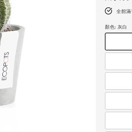
price
全館滿
顏色
: 灰白