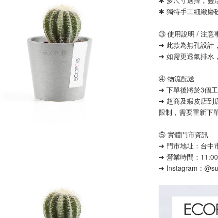
✱ 多尺寸選擇，靈
✱ 獨特手工細緻磨
③ 使用說明 / 注意
➜ 此款為無孔設
➜ 如需更透氣排水
④ 物流配送
➜ 下單後將於3個
➜ 超商及蝦皮店到
限制，需要重新下
⑤ 實體門市資訊
➜ 門市地址：台中市
➜ 營業時間：11:00
➜ Instagram：@supe