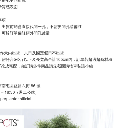
活搭配不同植栽
砂質感表面
事項
計，出貨前均會直接代開一孔，不需要開孔請備註
，可於訂單備註額外開孔數量
工作天內出貨，六日及國定假日不出貨
店需符合5公斤以下及長寬高合計105cm內，訂單若超過超商材積
單改成宅配，如訂購多件商品請先截圖購物車私訊小編
南屯區益昌六街 86 號
 – 18:30（週二公休）
rplanter.official