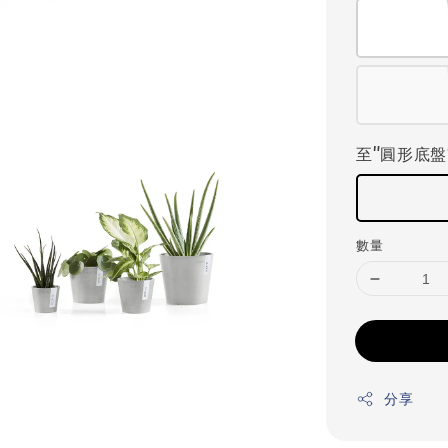
至"圓形底盤
數量
分享