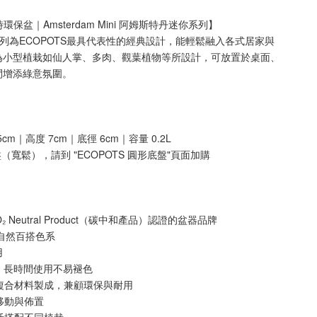
時環保盆｜Amsterdam Mini 阿姆斯特丹迷你系列】
Mini 系列為ECOPOTS最具代表性的經典設計，能輕鬆融入各式居家與
為小型植栽如仙人掌、多肉、觀葉植物等所設計，可放置於桌面、
間增添綠意氛圍。
5cm｜高度 7cm｜底徑 6cm｜容量 0.2L
盤（寬鬆），請到 "ECOPOTS 圓形底盤"頁面加購
₂ Neutral Product（碳中和產品）認證的盆器品牌
 自然百搭色系
用
試，長時間使用不易褪色
複合材料製成，兼顧環保與耐用
移動與佈置