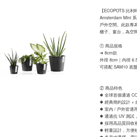
【ECOPOTS 比利
Amsterdam 
戶外空間。此款專
櫃子、窗台，為空
① 商品規格
➜ 8cm款
外徑 8cm｜內徑 6.
可搭配 SAM10 底
② 商品特色
✱ 全球首個通過 CO
✱ 經典簡約設計 ×
✱ 室內 / 戶外皆適
✱ 通過抗 UV 測
✱ 採用高品質回收
✱ 輕量設計，方便