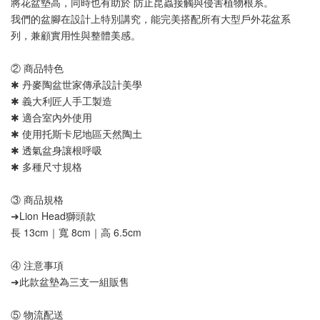
將花盆墊高，同時也有助於 防止昆蟲接觸與侵害植物根系。
我們的盆腳在設計上特別講究，能完美搭配所有大型戶外花盆系
列，兼顧實用性與整體美感。
② 商品特色
✱ 丹麥陶盆世家傳承設計美學
✱ 義大利匠人手工製造
✱ 適合室內外使用
✱ 使用托斯卡尼地區天然陶土
✱ 透氣盆身讓根呼吸
✱ 多種尺寸規格
③ 商品規格
➜Lion Head獅頭款
長 13cm｜寬 8cm｜高 6.5cm
④ 注意事項
➜此款盆墊為三支一組販售
⑤ 物流配送