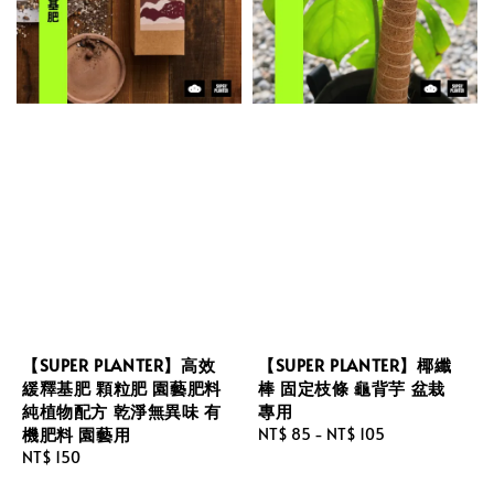
【SUPER PLANTER】高效
【SUPER PLANTER】椰纖
緩釋基肥 顆粒肥 園藝肥料
棒 固定枝條 龜背芋 盆栽
純植物配方 乾淨無異味 有
專用
機肥料 園藝用
Regular
NT$ 85
-
NT$ 105
Regular
NT$ 150
price
price