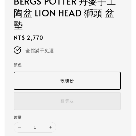
BERGS POTTER 丹麥手工
陶盆 LION HEAD 獅頭 盆
墊
Regular
NT$ 2,770
price
全館滿千免運
顏色
玫瑰粉
暮雲灰
數量