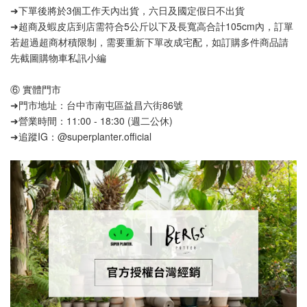
➜下單後將於3個工作天內出貨，六日及國定假日不出貨
➜超商及蝦皮店到店需符合5公斤以下及長寬高合計105cm內，訂單
若超過超商材積限制，需要重新下單改成宅配，如訂購多件商品請
先截圖購物車私訊小編
⑥ 實體門市
➜門市地址：台中市南屯區益昌六街86號
➜營業時間：11:00 - 18:30 (週二公休)
➜追蹤IG：@superplanter.official